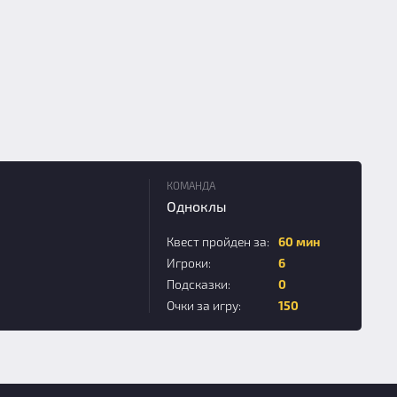
КОМАНДА
Одноклы
Квест пройден за:
60 мин
Игроки:
6
Подсказки:
0
Очки за игру:
150