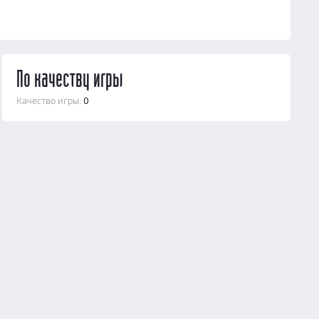
По качеству игры
Качество игры:
0