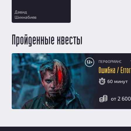
Давид
Шихнабиев
Пройденные квесты
ПЕРФОРМАНС
12+
Ошибка / Error
60 минут
от 2 600