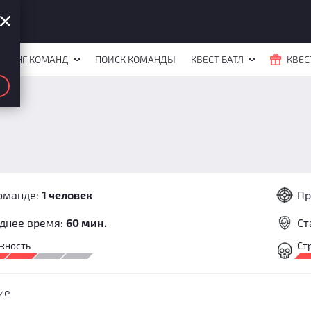
ЙТИНГ КОМАНД
ПОИСК КОМАНДЫ
КВЕСТ БАТЛ
КВЕС
оманде:
1 человек
Пр
днее время:
60 мин.
Ст
жность
Ст
ие