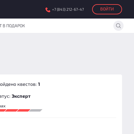
ВОЙТИ
+7 (843) 212-67-47
Т В ПОДАРОК
ойдено квестов:
1
атус:
Эксперт
рах