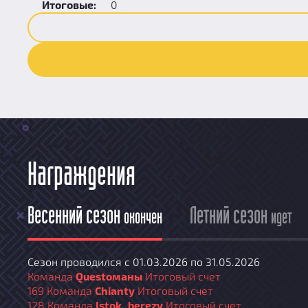
Итоговые:
0
Награждения
Весенний сезон
Летний сезон
окончен
идет
Сезон проводился с 01.03.2026 по 31.05.2026
Команда
Questoманы
Итоговый счет
169
Команда
Chianty
Итоговый счет
128
Команда
Istok_berezy
Итоговый счет