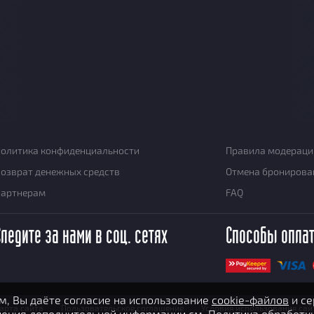
олитика конфиденциальности
Правила модераци
озврат денежных средств
Отмена бронирова
Партнерам
FAQ
Следите за нами в соц. сетях
Способы опла
, Вы даёте согласие на использование
cookie-файлов
и се
арта сайта
Пользовательское соглашение
Условия использования сай
учения дополнительной информации см.
Политика обработк