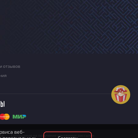
и отзывов
ния
ты
рвиса веб-
та
Соглашение на получение рекламных рассылок
и персональных
Согласен