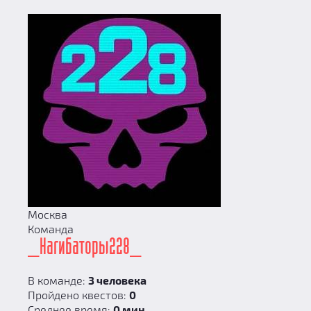
Москва
Команда
_Нагибаторы228_
В команде:
3 человека
Пройдено квестов:
0
Среднее время:
0 мин.