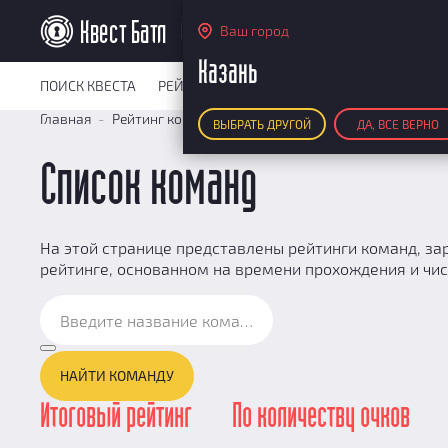
Казань
Ваш город
Казань
ПОИСК КВЕСТА
РЕЙТИНГ КВЕСТОВ
КАРТА КВЕСТОВ
РЕ
Главная
Рейтинг команд
Список команд
ВЫБРАТЬ ДРУГОЙ
ДА, ВСЕ ВЕРНО
Список команд
На этой странице представлены рейтинги команд, зар
рейтинге, основанном на времени прохождения и чис
НАЙТИ КОМАНДУ
Итоговый рейтинг
По количеству очков