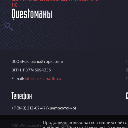
118
Questoманы
ООО «Рекламный горизонт»
П
ОГРН: 1187746994236
В
E-mail:
info@kvest-battle.ru
Телефон
+7 (843) 212-67-47 (круглосуточно)
Продолжая пользоваться нашим сайтом
ООО «Рекламный горизонт» © 2026
К
аналитики "Яндекс Метрика". Для пол