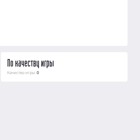
По качеству игры
Качество игры:
0