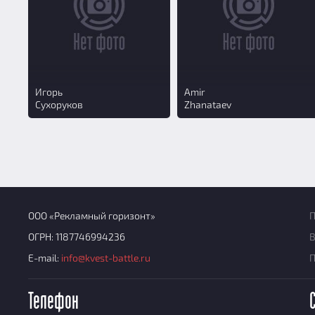
Игорь
Amir
Сухоруков
Zhanataev
ООО «Рекламный горизонт»
П
ОГРН: 1187746994236
В
E-mail:
info@kvest-battle.ru
Телефон