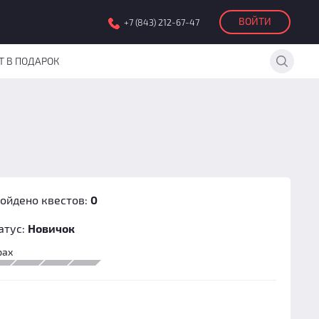
ВОЙТИ
+7 (843) 212-67-47
Т В ПОДАРОК
ойдено квестов:
0
атус:
Новичок
рах