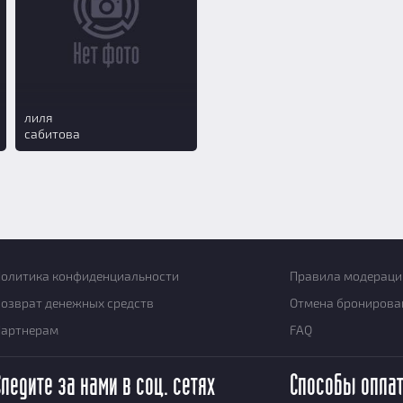
лиля
сабитова
олитика конфиденциальности
Правила модераци
озврат денежных средств
Отмена бронирова
Партнерам
FAQ
Следите за нами в соц. сетях
Способы опла