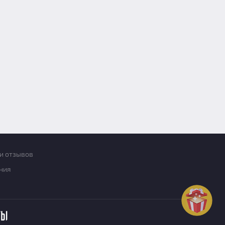
и отзывов
ния
ты