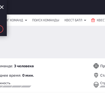
ЙТИНГ КОМАНД
ПОИСК КОМАНДЫ
КВЕСТ БАТЛ
КВЕС
оманде:
3 человека
Пр
днее время:
0 мин.
Ст
жность
Ст