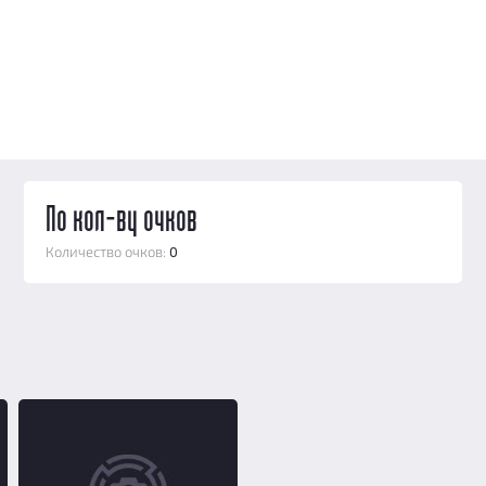
По кол-ву очков
Количество очков:
0