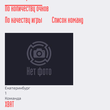
Добавить квест
По количеству очков
Партнерам
По качеству игры
Список команд
Екатеринбург
1
Команда
ХВАТ