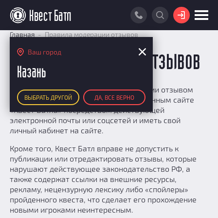
ВОЙТИ
Главная
Правила модерации отзывов
ПОИСК КВЕСТА
Ваш город
Правила модерации отзывов
РЕЙТИНГ КВЕСТОВ
Казань
КАРТА КВЕСТОВ
Для успешного прохождения модерации отзывом
ВЫБРАТЬ ДРУГОЙ
ДА, ВСЕ ВЕРНО
вам необходимо быть зарегистрированным сайте
РЕЙТИНГ КОМАНД
«Квест Батла» посредством действующей
Итоговый рейтинг
электронной почты или соцсетей и иметь свой
ПОИСК КОМАНДЫ
личный кабинет на сайте.
По количеству очков
КВЕСТ БАТЛ
По качеству игры
Кроме того, Квест Батл вправе не допустить к
О Квест Батле
публикации или отредактировать отзывы, которые
КВЕСТ В ПОДАРОК
Список команд
нарушают действующее законодательство РФ, а
Cashback
также содержат ссылки на внешние ресурсы,
Как подсчитываются рейтинги
рекламу, нецензурную лексику либо «спойлеры»
пройденного квеста, что сделает его прохождение
Призы
новыми игроками неинтересным.
Новости