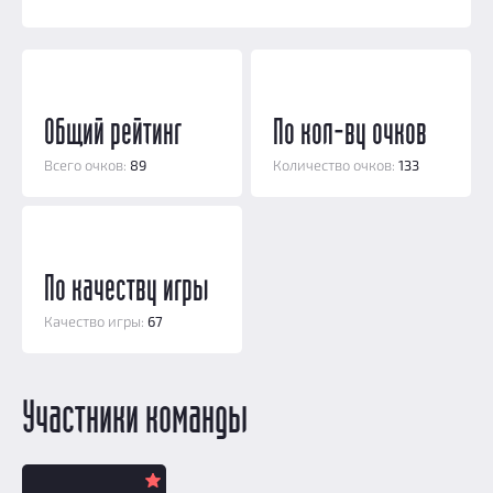
Добавить квест
Партнерам
Общий рейтинг
По кол-ву очков
Всего очков:
89
Количество очков:
133
По качеству игры
Качество игры:
67
Участники команды