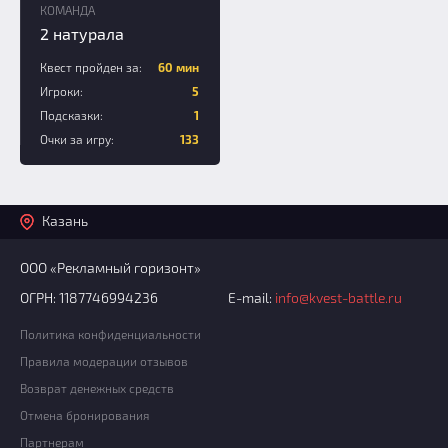
КОМАНДА
2 натурала
Квест пройден за:
60 мин
Игроки:
5
Подсказки:
1
Очки за игру:
133
Казань
ООО «Рекламный горизонт»
ОГРН: 1187746994236
E-mail:
info@kvest-battle.ru
Политика конфиденциальности
Правила модерации отзывов
Возврат денежных средств
Отмена бронирования
Партнерам