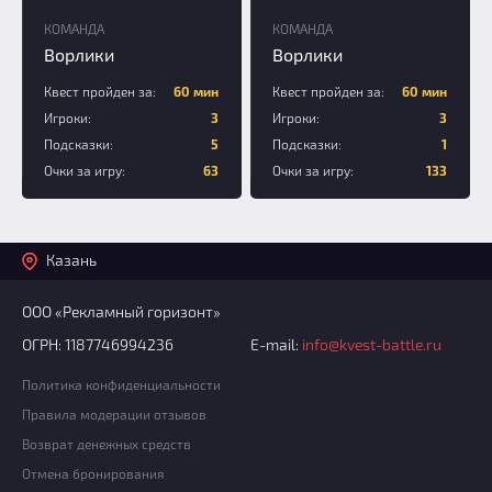
КОМАНДА
КОМАНДА
Ворлики
Ворлики
Квест пройден за:
60 мин
Квест пройден за:
60 мин
Игроки:
3
Игроки:
3
Подсказки:
5
Подсказки:
1
Очки за игру:
63
Очки за игру:
133
Казань
ООО «Рекламный горизонт»
ОГРН: 1187746994236
E-mail:
info@kvest-battle.ru
Политика конфиденциальности
Правила модерации отзывов
Возврат денежных средств
Отмена бронирования