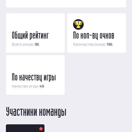
Добавить квест
Партнерам
1
Общий рейтинг
По кол-ву очков
Всего очков:
96
Количество очков:
196
По качеству игры
Качество игры:
49
Участники команды