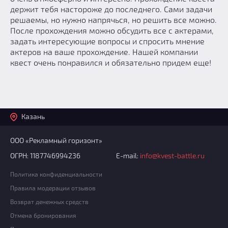
держит тебя настороже до последнего. Сами задачи
решаемы, но нужно напрячься, но решить все можно.
После прохождения можно обсудить все с актерами,
задать интересующие вопросы и спросить мнение
актеров на ваше прохождение. Нашей компании
квест очень понравился и обязательно придем еще!
Казань
ООО «Рекламный горизонт»
ОГРН: 1187746994236
E-mail:
info@kvest-battle.ru
Политика конфиденциальности
Правила модерации отзывов
Возврат денежных средств
Отмена бронирования