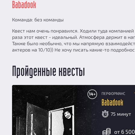
Babadook
Команда: без команды
Квест нам очень понравился. Ходили туда компанией из
раза этот квест - идеальный. Атмосфера держит в на
Также было необычно, что мы напрямую взаимодейств
актеров на 10/10)) Не хочу писать какие-то подробн
Пройденные квесты
ПЕРФОРМАНС
14+
Babadook
75 минут
от 6 500