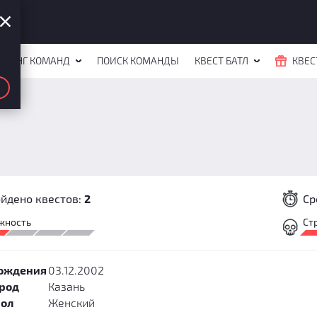
ЙТИНГ КОМАНД
ПОИСК КОМАНДЫ
КВЕСТ БАТЛ
КВЕС
йдено квестов:
2
Ср
жность
Ст
рождения
03.12.2002
ород
Казань
Пол
Женский