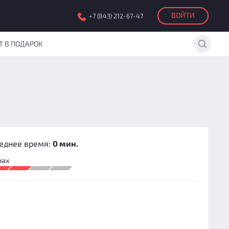
ВОЙТИ
+7 (843) 212-67-47
Т В ПОДАРОК
еднее время:
0 мин.
рах