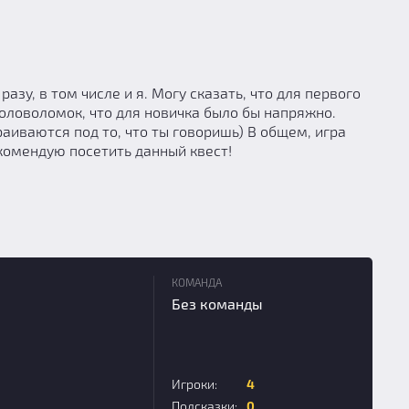
азу, в том числе и я. Могу сказать, что для первого
головоломок, что для новичка было бы напряжно.
аиваются под то, что ты говоришь) В общем, игра
екомендую посетить данный квест!
КОМАНДА
Без команды
Игроки:
4
Подсказки:
0