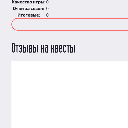
Качество игры:
0
Очки за сезон:
0
Итоговые:
0
Отзывы на квесты