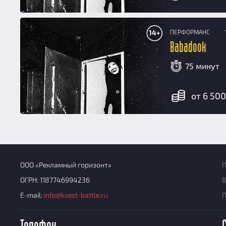
ПЕРФОРМАНС
14+
Babadook
75 минут
от 6 500
ООО «Рекламный горизонт»
П
ОГРН: 1187746994236
В
E-mail:
info@kvest-battle.ru