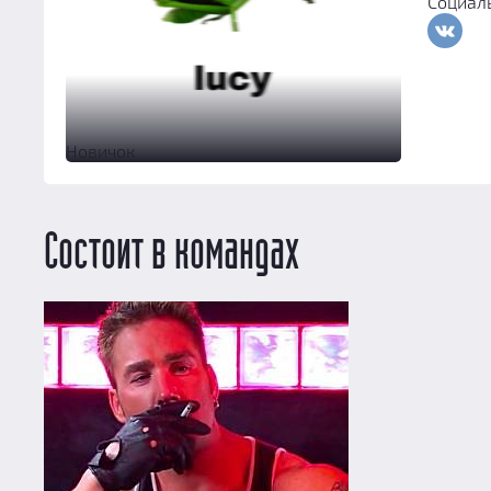
Социал
Новичок
Состоит в командах