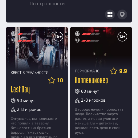
По страшности
Добавить квест
Партнерам
16+
12+
9.9
ПЕРФОРМАНС
КВЕСТ В РЕАЛЬНОСТИ
10
Коллекционер
Last Day
60 минут
2-8 игроков
90 минут
2-8 игроков
В городе начали пропадать
люди. Количество жертв
Очнувшись, вы понимаете,
растет, а новых улик все
что попали в таверну
меньше. Вы – детективы,
безжалостных братьев
решили взять дело в свои
Баррелл. Ужасающие
руки.
легенды о них известны по