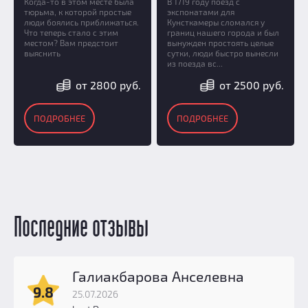
Когда-то в этом месте была
В 1719 году поезд с
тюрьма, к которой простые
экспонатами для
люди боялись приближаться.
Кунсткамеры сломался у
Что теперь стало с этим
границ нашего города и был
местом? Вам предстоит
вынужден простоять целые
выяснить
сутки, люди быстро вынесли
из поезда вс...
от 2800 руб.
от 2500 руб.
ПОДРОБНЕЕ
ПОДРОБНЕЕ
Последние отзывы
Галиакбарова Анселевна
9.8
25.07.2026