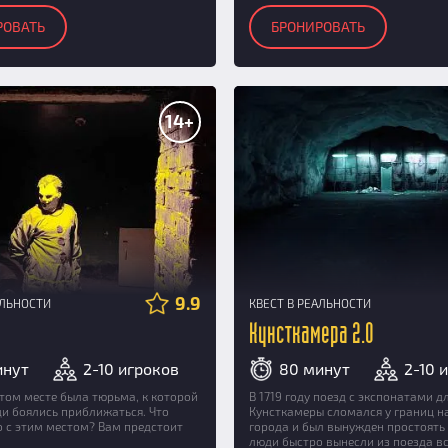
РОВАТЬ
БРОНИРОВАТЬ
14+
9.9
АЛЬНОСТИ
КВЕСТ В РЕАЛЬНОСТИ
Кунсткамера 2.0
инут
2-10 игроков
80 минут
2-10 
этом месте была тюрьма, к которой
В 1719 году поезд с экспонатами д
и боялись приближаться. Что
Кунсткамеры сломался у границ н
о с этим местом? Вам предстоит
города и был вынужден простоять 
люди быстро вынесли из поезда вс.