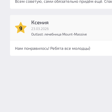
Всем советую, сами обязательно придём ещё. Спас
Ксения
9
23.03.2026
Outlast: лечебница Mount-Massive
Нам понравилось! Ребята все молодцы)