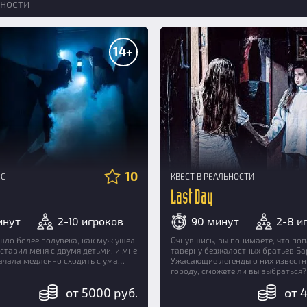
ности
14+
10
НС
КВЕСТ В РЕАЛЬНОСТИ
Last Day
инут
2-10 игроков
90 минут
2-8 и
шло более полувека, как муж ушел
Очнувшись, вы понимаете, что поп
оставил меня с двумя детьми, и мне
таверну безжалостных братьев Ба
начала медленно сходить с ума…
Ужасающие легенды о них известн
городу, сможете ли вы выбраться?
от 5000 руб.
от 