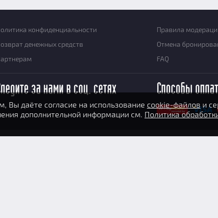
олитика конфиденциальности
Правила модераци
озврат денежных средств
Отмена бронирова
Партнерам
FAQ
Следите за нами в соц. сетях
Способы опла
, Вы даёте согласие на использование
cookie-файлов
и се
учения дополнительной информации см.
Политика обработк
арта сайта
Пользовательское соглашение
Условия использования сай
спользования cookie