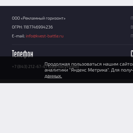
ООО «Рекламный горизонт»
П
ОГРН: 1187746994236
В
E-mail:
info@kvest-battle.ru
Телефон
Продолжая пользоваться нашим сайтом
+7 (843) 212-67-47 (круглосуточно)
аналитики "Яндекс Метрика". Для пол
данных.
ООО «Рекламный горизонт» © 2026
К
<Пред
След>
И
Август
2026
Пн
Вт
Ср
Чт
Пт
Сб
Вс
1
2
3
4
5
6
7
8
9
10
11
12
13
14
15
16