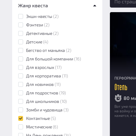
По страш
Жанр квеста
Перформанс
(2)
Экшн-квесты
(2)
Фэнтези
(2)
Детективные
(2)
Детские
(4)
Бегство от маньяка
(2)
Для большой компании
(16)
Для взрослых
(17)
Для корпоратива
(11)
ПЕРФОРМА
Для новичков
(11)
Отель
Для подростков
(19)
80 м
Для школьников
(10)
Вот уже про
Зомби и чудовища
(3)
на войну и 
кажется, я 
Контактные
(5)
Мистические
(6)
На День рождения
(14)