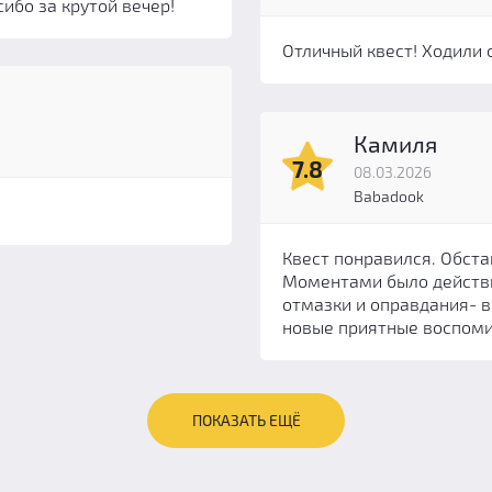
ибо за крутой вечер!
Отличный квест! Ходили 
Камиля
7.8
08.03.2026
Babadook
Квест понравился. Обста
Моментами было действи
отмазки и оправдания- в
новые приятные воспоми
ПОКАЗАТЬ ЕЩЁ