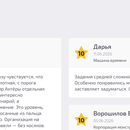
Дарья
10
11.06.2026
Машина времени
зу чувствуется, что
Задания средней сложно
лотная, с порога
Особенно понравились 
ир.Актёры отдельная
заставляет задуматься.
 интересно
нарий, а
жение. Это уровень,
Ворошилов 
сосанные из пальца.
10
о. Организация на
05.06.2026
овели — без косяков.
Корпорация монст