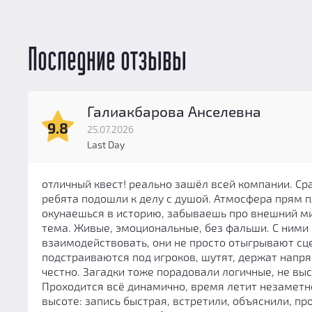
13
(0)
14
(0)
15
(0)
Последние отзывы
Галиакбарова Анселевна
9.8
25.07.2026
Last Day
отличный квест! реально зашёл всей компании. Сра
ребята подошли к делу с душой. Атмосфера прям п
окунаешься в историю, забываешь про внешний м
тема. Живые, эмоциональные, без фальши. С ними
взаимодействовать, они не просто отыгрывают сце
подстраиваются под игроков, шутят, держат напря
честно. Загадки тоже порадовали логичные, не вы
Проходится всё динамично, время летит незаметн
высоте: запись быстрая, встретили, объяснили, пр