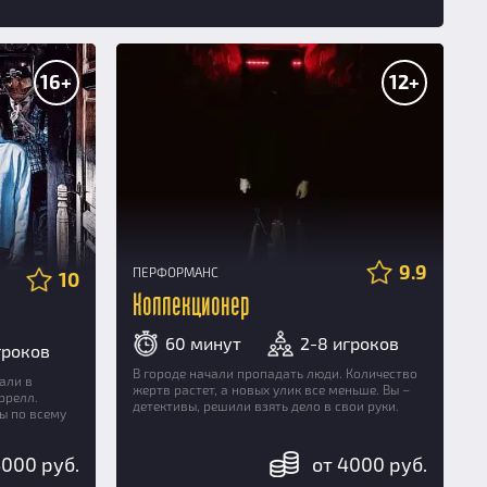
16+
12+
9.9
ПЕРФОРМАНС
10
Коллекционер
60 минут
2-8 игроков
гроков
В городе начали пропадать люди. Количество
али в
жертв растет, а новых улик все меньше. Вы –
ррелл.
детективы, решили взять дело в свои руки.
ы по всему
4000 руб.
от 4000 руб.