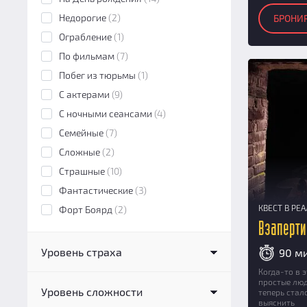
Недорогие
(2)
БРОНИ
Ограбление
(1)
По фильмам
(7)
Побег из тюрьмы
(1)
С актерами
(9)
С ночными сеансами
(4)
Семейные
(7)
Сложные
(2)
Страшные
(10)
Фантастические
(3)
КВЕСТ В РЕ
Форт Боярд
(2)
Взаперти
Уровень страха
90 м
Когда-то в 
Нестрашный
(0)
простые люд
Уровень сложности
теперь стал
Низкий
(0)
выяснить