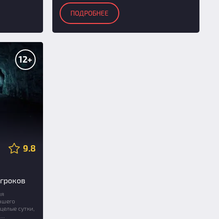
ПОДРОБНЕЕ
12+
9.8
игроков
ля
ашего
целые сутки,
..