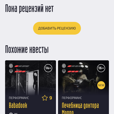
Пока рецензий нет
ДОБАВИТЬ РЕЦЕНЗИЮ
Похожие квесты
14+
16+
NEW
9
ПЕРФОРМАНС
ПЕРФОРМАНС
Babadook
Лечебница доктора
Морро