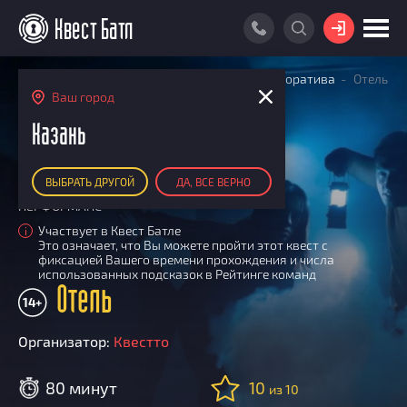
ВОЙТИ
Главная
Поиск квестов
Квесты для корпоратива
Отель
ПОИСК КВЕСТА
Ваш город
РЕЙТИНГ КВЕСТОВ
Казань
КАРТА КВЕСТОВ
ВЫБРАТЬ ДРУГОЙ
ДА, ВСЕ ВЕРНО
РЕЙТИНГ КОМАНД
ПЕРФОРМАНС
Итоговый рейтинг
ПОИСК КОМАНДЫ
Участвует в Квест Батле
i
Это означает, что Вы можете пройти этот квест с
По количеству очков
КВЕСТ БАТЛ
фиксацией Вашего времени прохождения и числа
По качеству игры
использованных подсказок в Рейтинге команд
О Квест Батле
Отель
КВЕСТ В ПОДАРОК
Список команд
14+
Cashback
Организатор:
Квестто
Как подсчитываются рейтинги
Призы
80 минут
10
из 10
Новости