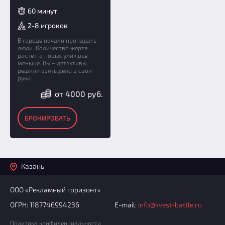
60 минут
2-8 игроков
В городе начали пропадать
люди. Количество жертв
растет, а новых улик все
меньше. Вы – детективы,
решили взять дело в свои
руки.
от 4000 руб.
БРОНИРОВАТЬ
Казань
ООО «Рекламный горизонт»
ОГРН: 1187746994236
E-mail:
info@kvest-battle.ru
Политика конфиденциальности