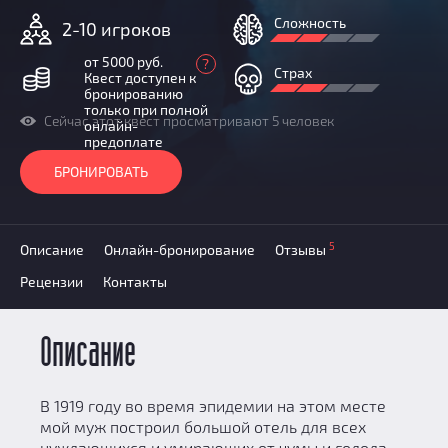
Добавить квест
Сложность
2-10 игроков
Партнерам
от 5000 руб.
?
Страх
Квест доступен к
бронированию
только при полной
Сейчас этот квест просматривают 5 человек
онлайн-
предоплате
БРОНИРОВАТЬ
5
Описание
Онлайн-бронирование
Отзывы
Рецензии
Контакты
Описание
В 1919 году во время эпидемии на этом месте
мой муж построил большой отель для всех
нуждающихся и умирающих от чумы и голода