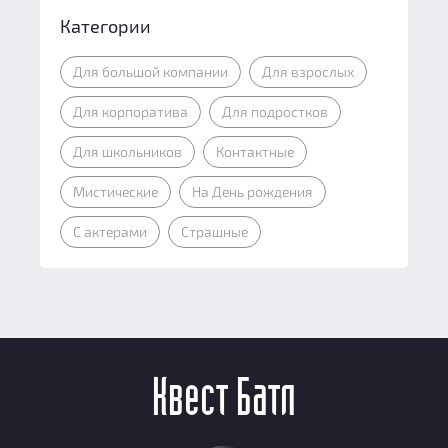
Категории
Для большой компании
Для взрослых
Для корпоратива
Для подростков
Для школьников
Контактные
Мистические
На День рождения
С актерами
Страшные
Квест Батл