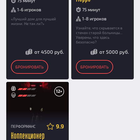
75 минут
1-6 игроков
75 минут
1-8 игроков
«Лучший дом для лучшей
жизни. Не так ли?»
Узнайте, что скрывается в
стенах старой больницы...
Уверены, что здесь
безопасно?
от 4500 руб.
от 5000 руб.
БРОНИРОВАТЬ
БРОНИРОВАТЬ
12+
9.9
ПЕРФОРМАНС
Коллекционер