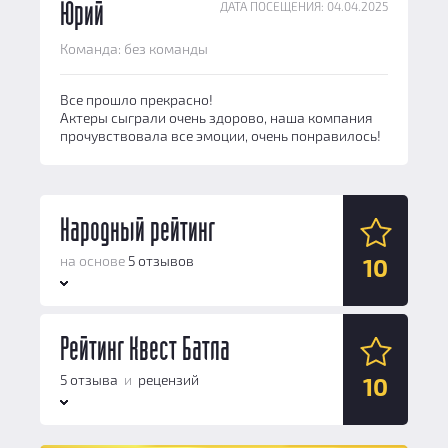
ДАТА ПОСЕЩЕНИЯ: 04.04.2025
Юрий
Команда: без команды
Все прошло прекрасно!
Актеры сыграли очень здорово, наша компания
прочувствовала все эмоции, очень понравилось!
Народный рейтинг
на основе
5 отзывов
10
Антураж:
Рейтинг Квест Батла
10
Логические задачи:
10
5 отзыва
и
рецензий
10
Сюжет:
10
Командная работа:
10