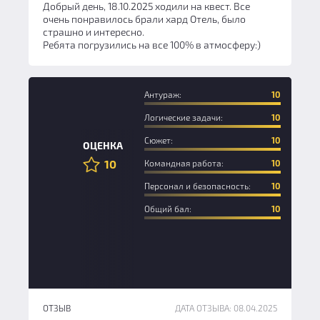
Добрый день, 18.10.2025 ходили на квест. Все
очень понравилось брали хард Отель, было
страшно и интересно.
Ребята погрузились на все 100% в атмосферу:)
Антураж:
10
Логические задачи:
10
Сюжет:
10
ОЦЕНКА
10
Командная работа:
10
Персонал и безопасность:
10
Общий бал:
10
ОТЗЫВ
ДАТА ОТЗЫВА: 08.04.2025