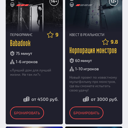
14+
12+
9
ПЕРФОРМАНС
КВЕСТ В РЕАЛЬНОСТИ
9.8
Babadook
Корпорация монстров
75 минут
60 минут
1-6 игроков
1-10 игроков
«Лучший дом для лучшей
жизни. Не так ли?»
Новый проект по известному
мультфильму про монстров,
где вы сможете испытать
свою удачу!
от 4500 руб.
от 3000 руб.
БРОНИРОВАТЬ
БРОНИРОВАТЬ