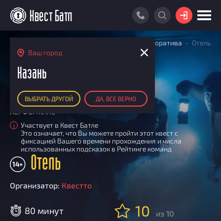
ВОЙТИ
Главная
Поиск квестов
Квесты для корпоратива
Отель
ПОИСК КВЕСТА
Ваш город
РЕЙТИНГ КВЕСТОВ
Казань
КАРТА КВЕСТОВ
ВЫБРАТЬ ДРУГОЙ
ДА, ВСЕ ВЕРНО
РЕЙТИНГ КОМАНД
ПЕРФОРМАНС
Итоговый рейтинг
ПОИСК КОМАНДЫ
Участвует в Квест Батле
i
Это означает, что Вы можете пройти этот квест с
По количеству очков
КВЕСТ БАТЛ
фиксацией Вашего времени прохождения и числа
По качеству игры
использованных подсказок в Рейтинге команд
О Квест Батле
Отель
КВЕСТ В ПОДАРОК
Список команд
14+
Cashback
Организатор:
Квестто
Как подсчитываются рейтинги
Призы
10
80 минут
из 10
Новости