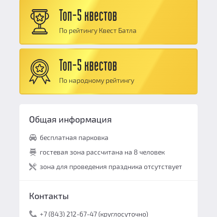
Антураж:
10
Персонал и безопасность:
10
Топ-5 квестов
Логические задачи:
10
Общий балл:
10
По рейтингу Квест Батла
Сюжет:
10
Командная работа:
10
Топ-5 квестов
Персонал и безопасность:
10
По народному рейтингу
Общий балл:
10
Общая информация
бесплатная парковка
гостевая зона рассчитана на 8 человек
зона для проведения праздника отсутствует
Контакты
+7 (843) 212-67-47 (круглосуточно)