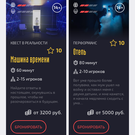
14+
14+
10
КВЕСТ В РЕАЛЬНОСТИ
ПЕРФОРМАНС
10
Отель
Машина времени
80 минут
60 минут
2-10 игроков
2-15 игроков
Вот уже прошло более
полувека, как муж ушел на
Найдите ответы в
войну и оставил меня с
настоящем, окунувшись в
двумя детьми, и мне кажется,
прошлое, чтобы не
я начала медленно сходить с
разочароваться в будущем.
ума…
от 3200 руб.
от 5000 руб.
БРОНИРОВАТЬ
БРОНИРОВАТЬ