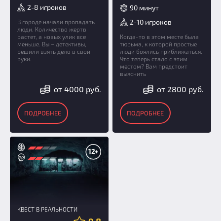
2-8 игроков
90 минут
2-10 игроков
В городе начали пропадать
люди. Количество жертв
растет, а новых улик все
Когда-то в этом месте была
меньше. Вы – детективы,
тюрьма, к которой простые
решили взять дело в свои
люди боялись приближаться.
руки.
Что теперь стало с этим
местом? Вам предстоит
выяснить
от 4000 руб.
от 2800 руб.
ПОДРОБНЕЕ
ПОДРОБНЕЕ
12+
КВЕСТ В РЕАЛЬНОСТИ