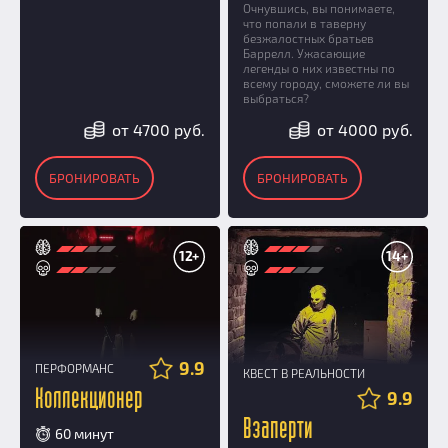
Очнувшись, вы понимаете,
что попали в таверну
безжалостных братьев
Баррелл. Ужасающие
легенды о них известны по
всему городу, сможете ли вы
выбраться?
от 4700 руб.
от 4000 руб.
БРОНИРОВАТЬ
БРОНИРОВАТЬ
12+
14+
9.9
ПЕРФОРМАНС
КВЕСТ В РЕАЛЬНОСТИ
Коллекционер
9.9
Взаперти
60 минут