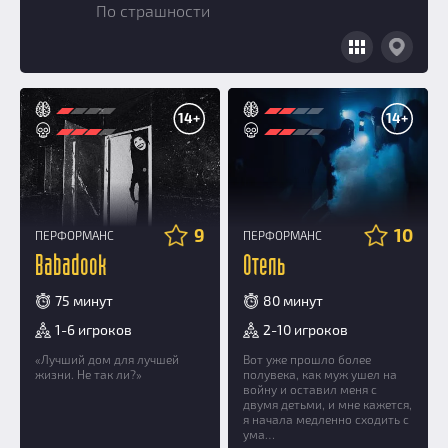
По страшности
Добавить квест
Партнерам
14+
14+
9
10
ПЕРФОРМАНС
ПЕРФОРМАНС
Babadook
Отель
75 минут
80 минут
1-6 игроков
2-10 игроков
«Лучший дом для лучшей
Вот уже прошло более
жизни. Не так ли?»
полувека, как муж ушел на
войну и оставил меня с
двумя детьми, и мне кажется,
я начала медленно сходить с
ума…