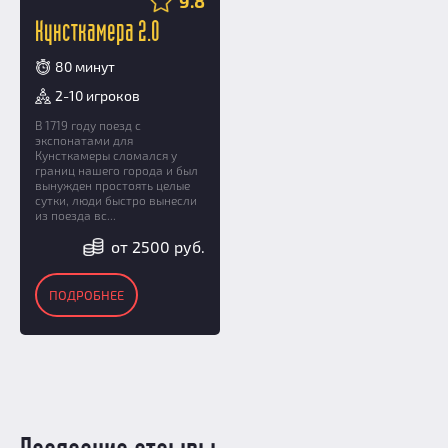
9.8
Кунсткамера 2.0
80 минут
2-10 игроков
В 1719 году поезд с
экспонатами для
Кунсткамеры сломался у
границ нашего города и был
вынужден простоять целые
сутки, люди быстро вынесли
из поезда вс...
от 2500 руб.
ПОДРОБНЕЕ