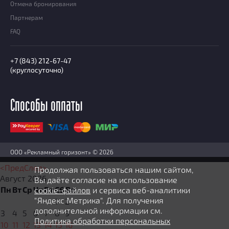
Отмена бронирования
Партнерам
FAQ
+7 (843) 212-67-47
(круглосуточно)
Способы оплаты
ООО «Рекламный горизонт» © 2026
<Пред
След>
Продолжая пользоваться нашим сайтом,
Август
2026
Вы даёте согласие на использование
Пн
Вт
Ср
Чт
Пт
Сб
Вс
cookie-файлов
и сервиса веб-аналитики
"Яндекс Метрика". Для получения
1
2
дополнительной информации см.
3
4
5
6
7
8
9
Политика обработки персональных
10
11
12
13
14
15
16