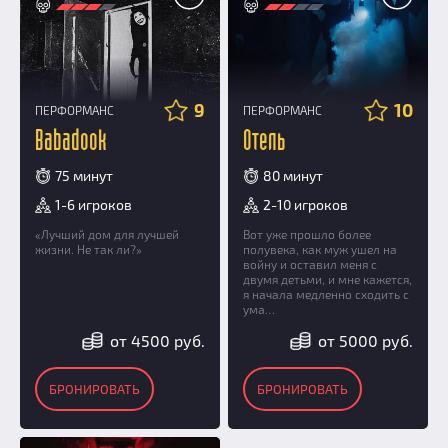
9
10
ПЕРФОРМАНС
ПЕРФОРМАНС
Babadook
Отель
75 минут
80 минут
1-6 игроков
2-10 игроков
«Лучший дом для лучшей
Вот уже прошло более
жизни. Не так ли?»
полувека, как муж ушел на
войну и оставил меня с
двумя детьми, и мне кажется,
я начала медленно сходить с
ума…
от 4500 руб.
от 5000 руб.
БРОНИРОВАТЬ
БРОНИРОВАТЬ