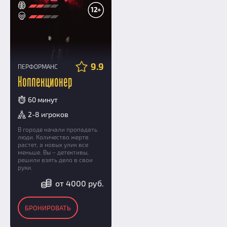
12+
9.9
ПЕРФОРМАНС
Коллекционер
60 минут
2-8 игроков
В городе начали пропадать
люди. Количество жертв
растет, а новых улик все
меньше. Вы – детективы,
решили взять дело в свои
руки.
от 4000 руб.
БРОНИРОВАТЬ