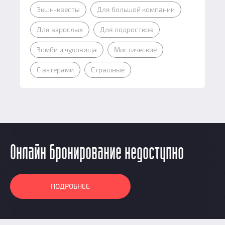
Экшн-квесты
Для большой компании
Для взрослых
Для подростков
Зомби и чудовища
Мистические
С актерами
Страшные
Онлайн бронирование недоступно
ПОДРОБНЕЕ