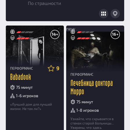
По страшности
Добавить квест
Партнерам
new
14+
16+
9
ПЕРФОРМАНС
ПЕРФОРМАНС
Babadook
Лечебница доктора
75 минут
Морро
1-6 игроков
75 минут
«Лучший дом для лучшей
жизни. Не так ли?»
1-8 игроков
Узнайте, что скрывается в
стенах старой больницы...
Уверены, что здесь