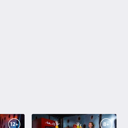
12+
8+