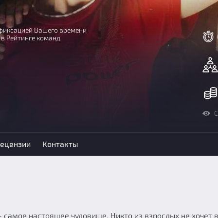
с фиксацией Вашего времени
 в Рейтинге команд
С
ецензии
Контакты
– самое настоящее чудовище. Никто из взрослых не хочет 