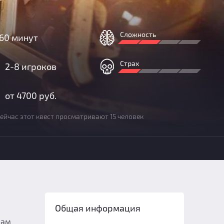
Сложность
60 минут
Страх
2-8 игроков
от 4700 руб.
ейчас этот квест просматривают 15 человек
Общая информация
вам