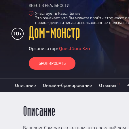
КВЕСТ В РЕАЛЬНОСТИ
Участвует в Квест Батле
i
Это означает, что Вы можете пройти этот квест 
прохождения и числа использованных подсказок
Дом-монстр
10+
Организатор:
QuestGuru Kzn
БРОНИРОВАТЬ
0
Описание
Онлайн-бронирование
Отзывы
Р
Описание
Ваш друг Сэм рассказал вам, что соседний дом 