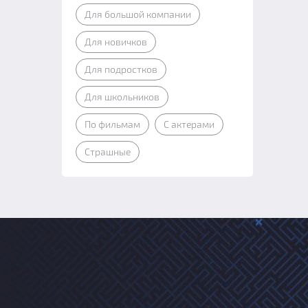
Для большой компании
Для новичков
Для подростков
Для школьников
По фильмам
С актерами
Страшные