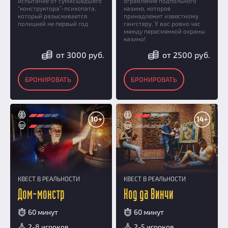
испытание от сумасшедшего
ограбление подпольного
“конструктора”-психопата,
казино, которое
который разыскивается
принадлежит известному
полицией не первый год
гангстеру. У вас ровно час
между пересменкой охраны
казино!
от 3000 руб.
от 2500 руб.
БРОНИРОВАТЬ
БРОНИРОВАТЬ
10+
14+
КВЕСТ В РЕАЛЬНОСТИ
КВЕСТ В РЕАЛЬНОСТИ
Дом-монстр
Код да Винчи
60 минут
60 минут
2-8 игроков
2-5 игроков