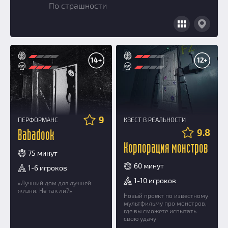
По страшности
Добавить квест
Партнерам
14+
12+
9
ПЕРФОРМАНС
КВЕСТ В РЕАЛЬНОСТИ
9.8
Babadook
Корпорация монстров
75 минут
60 минут
1-6 игроков
1-10 игроков
«Лучший дом для лучшей
жизни. Не так ли?»
Новый проект по известному
мультфильму про монстров,
где вы сможете испытать
свою удачу!