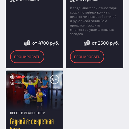
В средневековой атмосфере,
среди потайных комнат,
незаконченных изобретений
и рукописей гения Вам
предстоит решить
множество увлекательных
загадок
от 4700 руб.
от 2500 руб.
БРОНИРОВАТЬ
БРОНИРОВАТЬ
8+
КВЕСТ В РЕАЛЬНОСТИ
Гадкий я: секретная