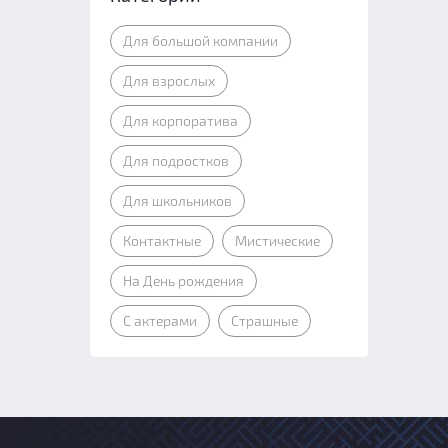
Для большой компании
Для взрослых
Для корпоратива
Для подростков
Для школьников
Контактные
Мистические
На День рождения
С актерами
Страшные