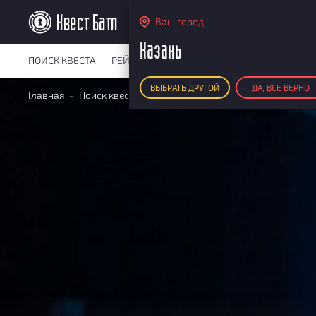
Казань
Ваш город
Казань
ПОИСК КВЕСТА
РЕЙТИНГ КВЕСТОВ
КАРТА КВЕСТОВ
РЕ
ВЫБРАТЬ ДРУГОЙ
ДА, ВСЕ ВЕРНО
Главная
Поиск квестов
Квесты для корпоратива
Отель