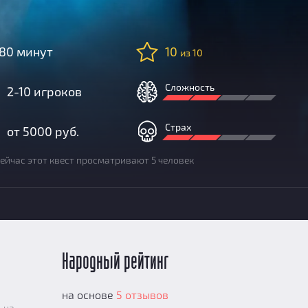
80 минут
10
из 10
Сложность
2-10 игроков
Страх
от 5000 руб.
ейчас этот квест просматривают 5 человек
Народный рейтинг
на основе
5 отзывов
 на