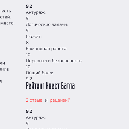
9.2
 есть
Антураж:
стей.
9
 место.
Логические задачи:
9
Сюжет:
8
Командная работа:
10
Персонал и безопасность:
сли
10
ание
Общий балл:
9.2
я
Рейтинг Квест Батла
2 отзыв
и
рецензий
9.2
Антураж:
9