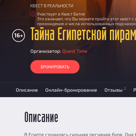
КВЕСТ В РЕАЛЬНОСТИ
Участвует в Квест Батле
i
Это означает, что Вы можете пройти этот квест 
прохождения и числа использованных подсказок
Тайна Египетской пира
16+
Организатор:
Quest Time
БРОНИРОВАТЬ
2
Описание
Онлайн-бронирование
Отзывы
Р
Описание
В Египте случилась сильная песчаная буря. Она