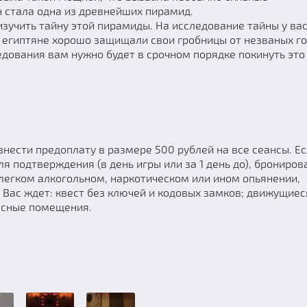
 стала одна из древнейших пирамид.
изучить тайну этой пирамиды. На исследование тайны у вас
е египтяне хорошо защищали свои гробницы от незваных го
едования вам нужно будет в срочном порядке покинуть это
ести предоплату в размере 500 рублей на все сеансы. Е
я подтверждения (в день игры или за 1 день до), брониров
легком алкогольном, наркотическом или ином опьянении,
. Вас ждет: квест без ключей и кодовых замков; движущиес
асные помещения.