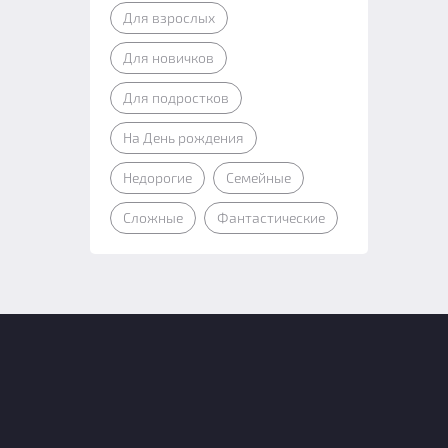
Для взрослых
Для новичков
Для подростков
На День рождения
Недорогие
Семейные
Сложные
Фантастические