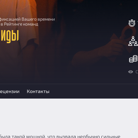
с фиксацией Вашего времени
 в Рейтинге команд
миды
С
ецензии
Контакты
 была такой мощной, что вызвала необычно сильные