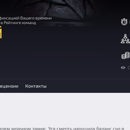
с фиксацией Вашего времени
 в Рейтинге команд
й
С
ецензии
Контакты
воем мрачном замке. Эта смерть нарушила баланс сил в