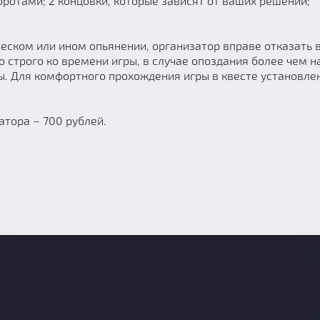
отами; 2 концовки, которые зависят от ваших решений;
еском или ином опьянении, организатор вправе отказать 
 строго ко времени игры, в случае опоздания более чем на
ы. Для комфортного прохождения игры в квесте установле
тора – 700 рублей.