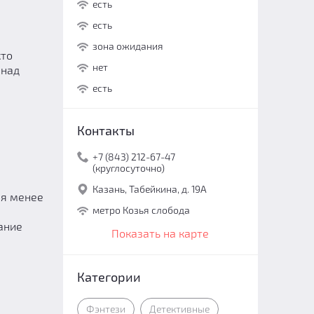
есть
есть
зона ожидания
кто
нет
 над
есть
Контакты
+7 (843) 212-67-47
(круглосуточно)
Казань, Табейкина, д. 19А
ия менее
метро Козья слобода
ание
Показать на карте
Категории
Фэнтези
Детективные