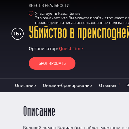
КВЕСТ В РЕАЛЬНОСТИ
Участвует в Квест Батле
i
Это означает, что Вы можете пройти этот квест 
прохождения и числа использованных подсказок
Убийство в преисподне
16+
Организатор:
Quest Time
БРОНИРОВАТЬ
0
Описание
Онлайн-бронирование
Отзывы
Р
Описание
Великий демон Белиал был найден мертвым в с