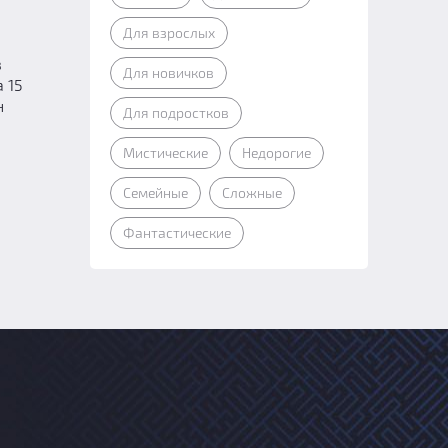
Для взрослых
в
Для новичков
 15
н
Для подростков
Мистические
Недорогие
Семейные
Сложные
Фантастические