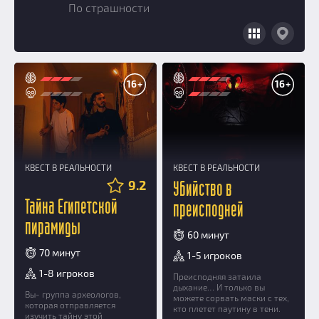
По страшности
Добавить квест
Партнерам
16+
16+
КВЕСТ В РЕАЛЬНОСТИ
КВЕСТ В РЕАЛЬНОСТИ
9.2
Убийство в
Тайна Египетской
преисподней
пирамиды
60 минут
70 минут
1-5 игроков
1-8 игроков
Преисподняя затаила
дыхание… И только вы
Вы- группа археологов,
можете сорвать маски с тех,
которая отправляется
кто плетет паутину в тени.
изучить тайну этой