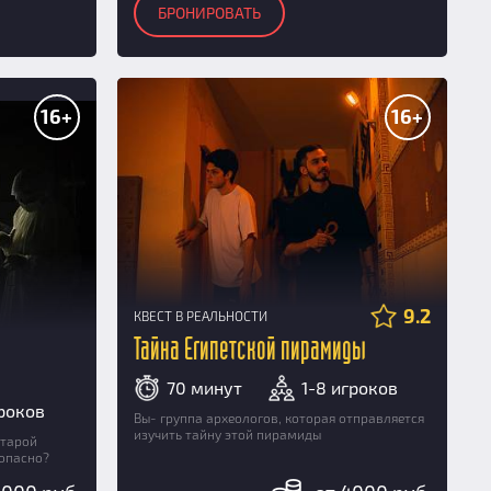
БРОНИРОВАТЬ
16+
16+
9.2
КВЕСТ В РЕАЛЬНОСТИ
Тайна Египетской пирамиды
70 минут
1-8 игроков
гроков
Вы- группа археологов, которая отправляется
изучить тайну этой пирамиды
старой
зопасно?