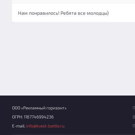
Нам понравилось! Ребята все молодцы)
ООО «Рекламный горизонт»
П
ОГРН: 1187746994236
В
E-mail:
info@kvest-battle.ru