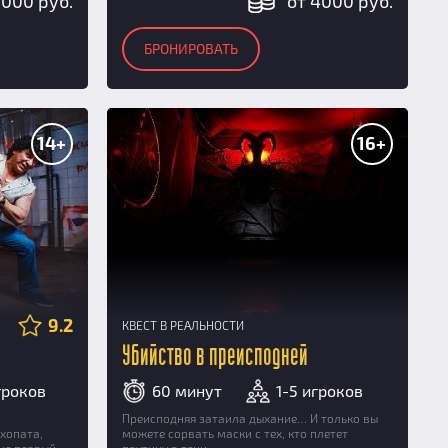
5000 руб.
от 4000 руб.
БРОНИРОВАТЬ
14+
16+
9.2
КВЕСТ В РЕАЛЬНОСТИ
Убийство в преисподней
гроков
60 минут
1-5 игроков
Преисподняя затаила дыхание… И только вы
хопата,
можете сорвать маски с тех, кто плетет