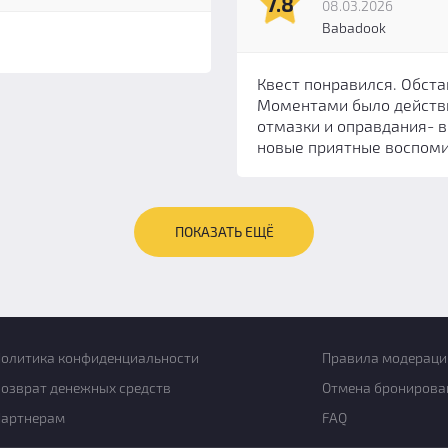
7.8
08.03.2026
Babadook
Квест понравился. Обста
Моментами было действи
отмазки и оправдания- в
новые приятные воспоми
ПОКАЗАТЬ ЕЩЁ
олитика конфиденциальности
Правила модераци
озврат денежных средств
Отмена бронирова
Партнерам
FAQ