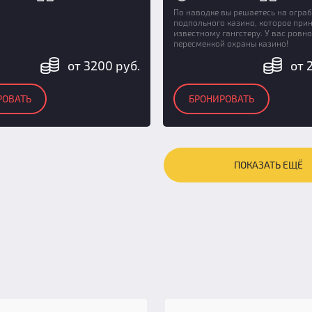
По наводке вы решаетесь на огра
подпольного казино, которое при
известному гангстеру. У вас ровн
пересменкой охраны казино!
от 3200 руб.
от 
РОВАТЬ
БРОНИРОВАТЬ
ПОКАЗАТЬ ЕЩЁ