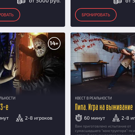
от 5000 руб.
от 
РОВАТЬ
БРОНИРОВАТЬ
14+
АЛЬНОСТИ
КВЕСТ В РЕАЛЬНОСТИ
13-е
Пила. Игра на выживание
инут
2-8 игроков
60 минут
2-8 и
Вам приготовлено испытание от
сумасшедшего “конструктора”-пси