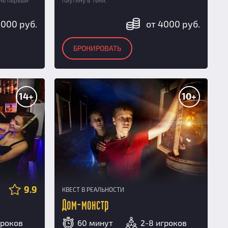
не первый
паутину в тени.
3000 руб.
от 4000 руб.
БРОНИРОВАТЬ
14+
10+
9.9
КВЕСТ В РЕАЛЬНОСТИ
Дом-монстр
гроков
60 минут
2-8 игроков