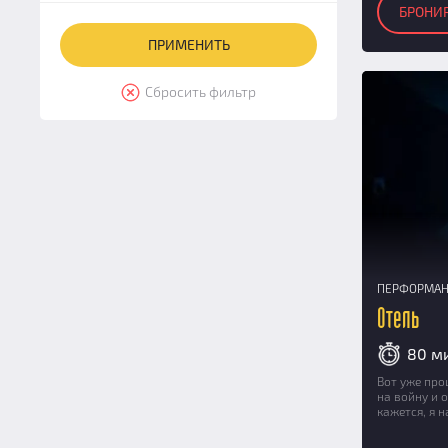
7
(16)
БРОНИ
Недорогие
(2)
8
(16)
Ограбление
(1)
9
(5)
По фильмам
(7)
10
(5)
Сбросить фильтр
Побег из тюрьмы
(1)
11
(1)
С актерами
(9)
12
(1)
С ночными сеансами
(4)
13
(1)
Семейные
(7)
14
(1)
Сложные
(2)
15
(1)
Страшные
(10)
Фантастические
(3)
ПЕРФОРМА
Форт Боярд
(2)
Отель
80 м
Вот уже про
на войну и 
кажется, я 