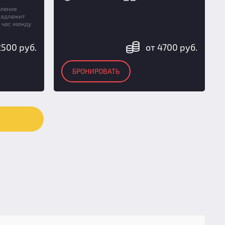
бление
надлежит
о час между
2500 руб.
от 4700 руб.
БРОНИРОВАТЬ