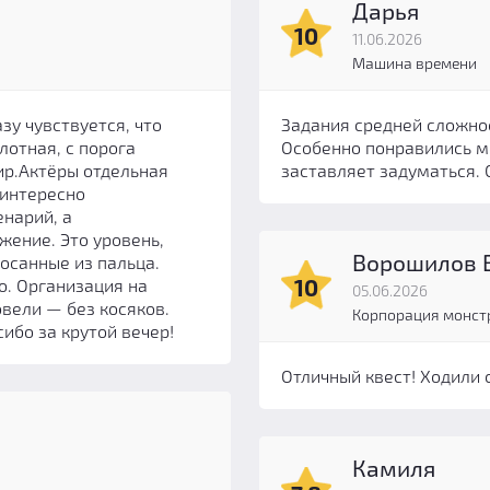
Дарья
10
11.06.2026
Машина времени
зу чувствуется, что
Задания средней сложно
лотная, с порога
Особенно понравились 
ир.Актёры отдельная
заставляет задуматься.
 интересно
нарий, а
жение. Это уровень,
Ворошилов 
сосанные из пальца.
10
о. Организация на
05.06.2026
овели — без косяков.
Корпорация монст
ибо за крутой вечер!
Отличный квест! Ходили 
Камиля