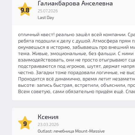
Галиакбарова Анселевна
9.8
25.07.2026
Last Day
отличный квест! реально зашёл всей компании. Сра
ребята подошли к делу с душой. Атмосфера прям п
окунаешься в историю, забываешь про внешний м
тема. Живые, эмоциональные, без фальши. С ними
взаимодействовать, они не просто отыгрывают сце
подстраиваются под игроков, шутят, держат напря
честно. Загадки тоже порадовали логичные, не вы
Проходится всё динамично, время летит незаметн
высоте: запись быстрая, встретили, объяснили, пр
Всем советую, сами обязательно придём ещё. Спас
Ксения
9
23.03.2026
Outlast: лечебница Mount-Massive