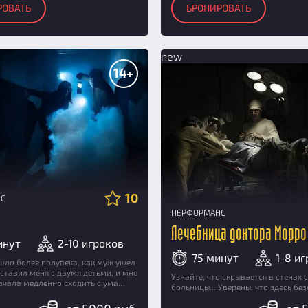
РОВАТЬ
БРОНИРОВАТЬ
new
14+
10
НС
ПЕРФОРМАНС
Лечебница доктора Морро
инут
2-10 игроков
75 минут
1-8 и
шло более полувека, как муж ушел
оставил меня с двумя детьми, и мне
Узнайте, что скрывается в стенах 
начала медленно сходить с ума…
больницы... Уверены, что здесь бе