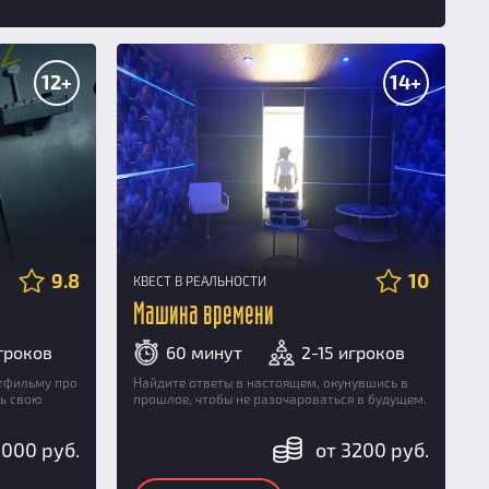
12+
14+
9.8
10
КВЕСТ В РЕАЛЬНОСТИ
Машина времени
игроков
60 минут
2-15 игроков
ьтфильму про
Найдите ответы в настоящем, окунувшись в
ть свою
прошлое, чтобы не разочароваться в будущем.
3000 руб.
от 3200 руб.