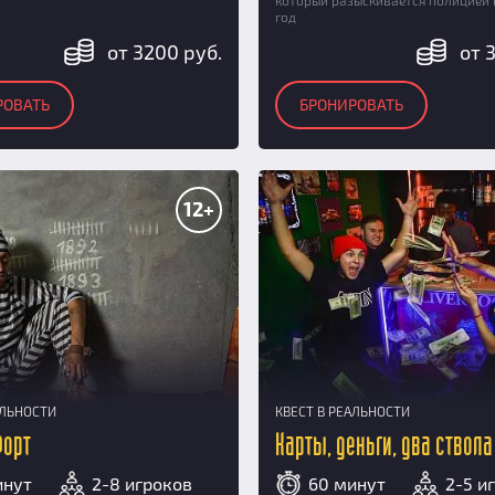
который разыскивается полицией 
год
от 3200 руб.
от 
РОВАТЬ
БРОНИРОВАТЬ
12+
АЛЬНОСТИ
КВЕСТ В РЕАЛЬНОСТИ
Форт
Карты, деньги, два ствола
инут
2-8 игроков
60 минут
2-5 и