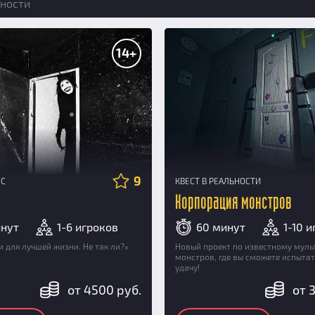
ности
14+
9
НС
КВЕСТ В РЕАЛЬНОСТИ
k
Корпорация монстров
инут
1-6 игроков
60 минут
1-10 
 для лучшей жизни. Не так ли?»
Новый проект по известному мул
монстров, где вы сможете испыта
удачу!
от 4500 руб.
от 