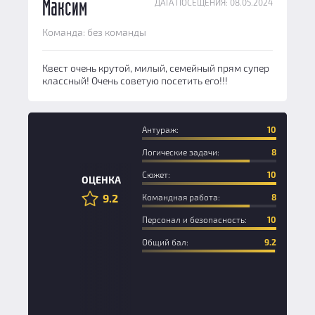
ДАТА ПОСЕЩЕНИЯ: 08.05.2024
Максим
Команда: без команды
Квест очень крутой, милый, семейный прям супер
классный! Очень советую посетить его!!!
Антураж:
10
Логические задачи:
8
Сюжет:
10
ОЦЕНКА
9.2
Командная работа:
8
Персонал и безопасность:
10
Общий бал:
9.2