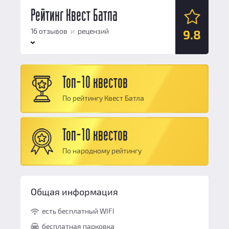
Антураж:
Рейтинг Квест Батла
10
Логические задачи:
9.7
16 отзывов
и
рецензий
9.8
Сюжет:
9.8
Командная работа:
9.5
Антураж:
10
Персонал и безопасность:
10
Топ-10 квестов
Логические задачи:
9.7
Общий балл:
9.8
По рейтингу Квест Батла
Сюжет:
9.8
Командная работа:
9.5
Топ-10 квестов
Персонал и безопасность:
10
По народному рейтингу
Общий балл:
9.8
Общая информация
есть бесплатный WIFI
бесплатная парковка