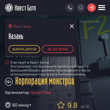
ВОЙТИ
Главная
Поиск квестов
Квесты детские
Корпорация
ПОИСК КВЕСТА
монстров
Ваш город
РЕЙТИНГ КВЕСТОВ
Казань
КАРТА КВЕСТОВ
ВЫБРАТЬ ДРУГОЙ
ДА, ВСЕ ВЕРНО
РЕЙТИНГ КОМАНД
КВЕСТ В РЕАЛЬНОСТИ
Итоговый рейтинг
ПОИСК КОМАНДЫ
Участвует в Квест Батле
i
Это означает, что Вы можете пройти этот квест с
По количеству очков
КВЕСТ БАТЛ
фиксацией Вашего времени прохождения и числа
По качеству игры
использованных подсказок в Рейтинге команд
О Квест Батле
Корпорация монстров
КВЕСТ В ПОДАРОК
Список команд
12+
Cashback
Организатор:
Quest Time
Как подсчитываются рейтинги
Призы
9.8
60 минут
из 10
Новости