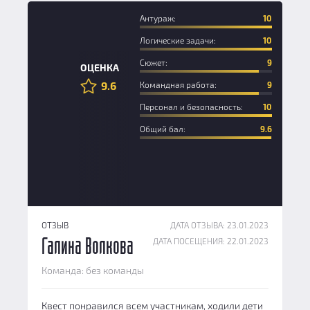
Антураж:
10
Логические задачи:
10
Сюжет:
9
ОЦЕНКА
9.6
Командная работа:
9
Персонал и безопасность:
10
Общий бал:
9.6
ОТЗЫВ
ДАТА ОТЗЫВА: 23.01.2023
ДАТА ПОСЕЩЕНИЯ: 22.01.2023
Галина Волкова
Команда: без команды
Квест понравился всем участникам, ходили дети