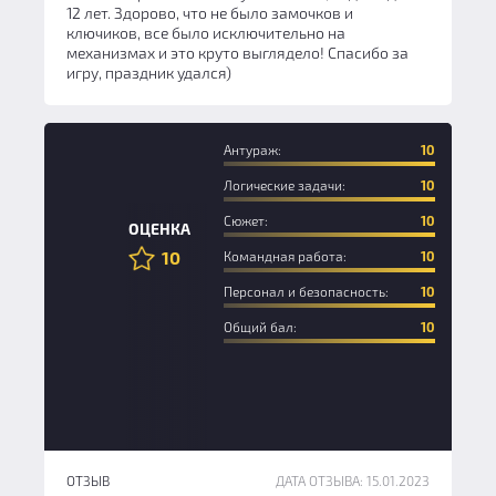
12 лет. Здорово, что не было замочков и
ключиков, все было исключительно на
механизмах и это круто выглядело! Спасибо за
игру, праздник удался)
Антураж:
10
Логические задачи:
10
Сюжет:
10
ОЦЕНКА
10
Командная работа:
10
Персонал и безопасность:
10
Общий бал:
10
ОТЗЫВ
ДАТА ОТЗЫВА: 15.01.2023