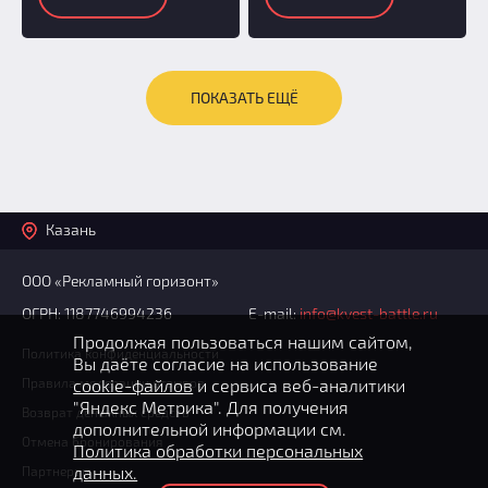
ПОКАЗАТЬ ЕЩЁ
Казань
ООО «Рекламный горизонт»
ОГРН: 1187746994236
E-mail:
info@kvest-battle.ru
Продолжая пользоваться нашим сайтом,
Политика конфиденциальности
Вы даёте согласие на использование
Правила модерации отзывов
cookie-файлов
и сервиса веб-аналитики
"Яндекс Метрика". Для получения
Возврат денежных средств
дополнительной информации см.
Отмена бронирования
Политика обработки персональных
данных.
Партнерам