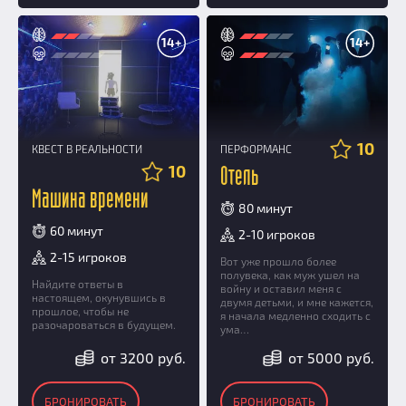
14+
14+
10
КВЕСТ В РЕАЛЬНОСТИ
ПЕРФОРМАНС
10
Отель
Машина времени
80 минут
60 минут
2-10 игроков
2-15 игроков
Вот уже прошло более
полувека, как муж ушел на
Найдите ответы в
войну и оставил меня с
настоящем, окунувшись в
двумя детьми, и мне кажется,
прошлое, чтобы не
я начала медленно сходить с
разочароваться в будущем.
ума…
от 3200 руб.
от 5000 руб.
БРОНИРОВАТЬ
БРОНИРОВАТЬ