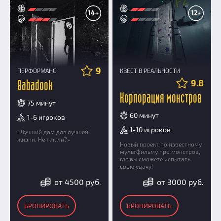
14+
12+
9
ПЕРФОРМАНС
КВЕСТ В РЕАЛЬНОСТИ
9.8
Babadook
Корпорация монстров
75 минут
60 минут
1-6 игроков
1-10 игроков
«Лучший дом для лучшей
жизни. Не так ли?»
Новый проект по известному
мультфильму про монстров,
где вы сможете испытать
свою удачу!
от 4500 руб.
от 3000 руб.
БРОНИРОВАТЬ
БРОНИРОВАТЬ