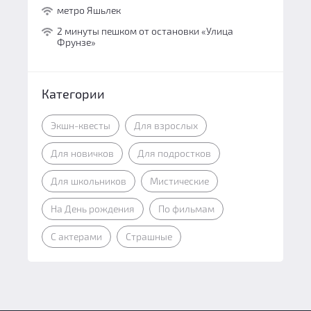
метро Яшьлек
2 минуты пешком от остановки «Улица
Фрунзе»
Категории
Экшн-квесты
Для взрослых
Для новичков
Для подростков
Для школьников
Мистические
На День рождения
По фильмам
С актерами
Страшные